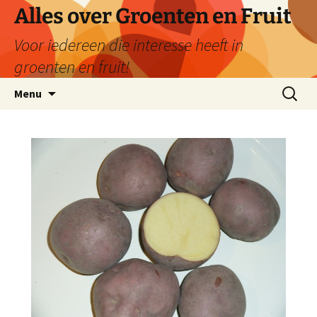
Ga
Alles over Groenten en Fruit
naar
Voor iedereen die interesse heeft in
de
inhoud
groenten en fruit!
Zoeken
Menu
naar: