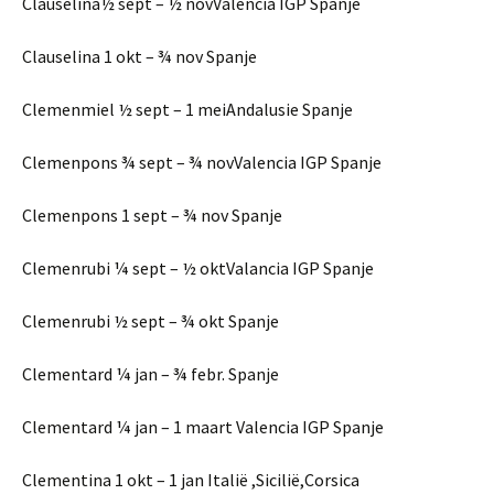
Clauselina½ sept – ½ novValencia IGP Spanje
Clauselina 1 okt – ¾ nov Spanje
Clemenmiel ½ sept – 1 meiAndalusie Spanje
Clemenpons ¾ sept – ¾ novValencia IGP Spanje
Clemenpons 1 sept – ¾ nov Spanje
Clemenrubi ¼ sept – ½ oktValancia IGP Spanje
Clemenrubi ½ sept – ¾ okt Spanje
Clementard ¼ jan – ¾ febr. Spanje
Clementard ¼ jan – 1 maart Valencia IGP Spanje
Clementina 1 okt – 1 jan Italië ,Sicilië,Corsica