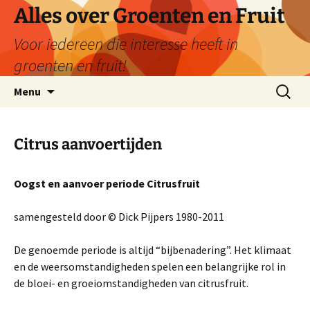
Ga
Alles over Groenten en Fruit
naar
Voor iedereen die interesse heeft in
de
inhoud
groenten en fruit!
Zoeken
Menu
naar:
Citrus aanvoertijden
Oogst en aanvoer periode Citrusfruit
samengesteld door © Dick Pijpers 1980-2011
De genoemde periode is altijd “bijbenadering”. Het klimaat
en de weersomstandigheden spelen een belangrijke rol in
de bloei- en groeiomstandigheden van citrusfruit.