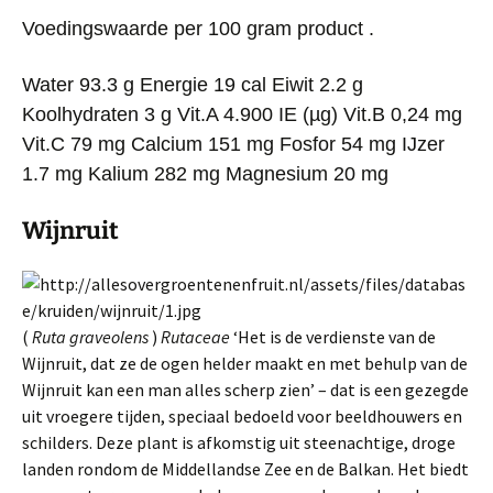
Voedingswaarde per 100 gram product .
Water 93.3 g
Energie 19 cal
Eiwit 2.2 g
Koolhydraten 3 g
Vit.A 4.900 IE (
µg)
Vit.B 0,24 mg
Vit.C 79 mg
Calcium 151 mg
Fosfor 54 mg
IJzer
1.7 mg
Kalium 282 mg
Magnesium 20 mg
Wijnruit
(
Ruta graveolens
)
Rutaceae
‘Het is de verdienste van de
Wijnruit, dat ze de ogen helder maakt en met behulp van de
Wijnruit kan een man alles scherp zien’ – dat is een gezegde
uit vroegere tijden, speciaal bedoeld voor beeldhouwers en
schilders. Deze plant is afkomstig uit steenachtige, droge
landen rondom de Middellandse Zee en de Balkan. Het biedt