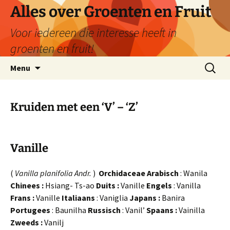
Ga
Alles over Groenten en Fruit
naar
Voor iedereen die interesse heeft in
de
inhoud
groenten en fruit!
Zoeken
Menu
naar:
Kruiden met een ‘V’ – ‘Z’
Vanille
(
Vanilla planifolia Andr.
)
Orchidaceae Arabisch
: Wanila
Chinees :
Hsiang- Ts-ao
Duits :
Vanille
Engels
: Vanilla
Frans :
Vanille
Italiaans
: Vaniglia
Japans :
Banira
Portugees
: Baunilha
Russisch
: Vanil’
Spaans :
Vainilla
Zweeds :
Vanilj