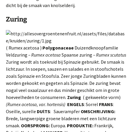
dicht bij de smaak van knolselderij.
Zuring
( Rumex acetosa )
Polygonaceae
Duizendknoopfamilie
Veldzuring
– Rumex acetosa
Spaanse zuring
– Rumex scutatus
Zuring wordt als toekruid bij Spinazie gebruikt. De smaak is
lichtzuur. In soepen, sauzen en salades en in stoofschotels
zoals Spinazie en Stoofsla. Zeer jonge Zuringbladen kunnen
worden gekookt en gegeten als Spinazie. De zuring bevat
nogal veel oxaalzuur en dus minder geschikt om in grote
hoe­veelheden te consumeren.
Zuring
( gekweekte vorm)
(Rumex acetosa, var. horten
sis)
ENGELS
: Sorrel
FRANS
:
Oseille, surelle
DUlTS
: Sauerampfer
OMSCHRIJVING:
Brede, langwerpige groene bladeren met een lichtzure
smaak.
OORSPRONG:
Europa.
PRODUKTIE:
Frankrijk,