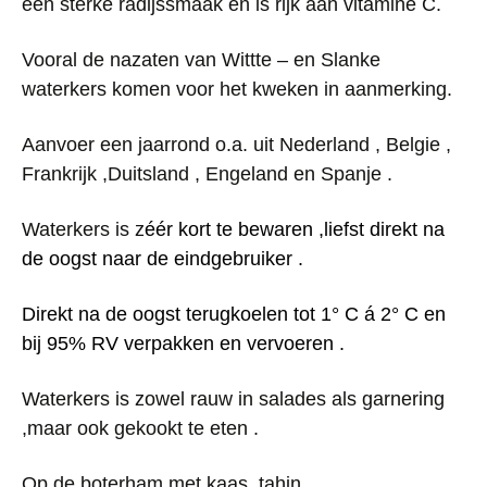
een sterke radijssmaak en is rijk aan vitamine C.
Vooral de nazaten van Wittte – en Slanke
waterkers komen voor het kweken in aanmerking.
Aanvoer een jaarrond o.a. uit Nederland , Belgie ,
Frankrijk ,Duitsland , Engeland en Spanje .
Waterkers is z
éér kort te bewaren ,liefst direkt na
de oogst naar de eindgebruiker .
Direkt na de oogst terugkoelen tot 1
°
C á 2
°
C en
bij 95% RV verpakken en vervoeren .
Waterkers is zowel rauw in salades als garnering
,maar ook gekookt te eten .
Op de boterham met kaas, tahin,