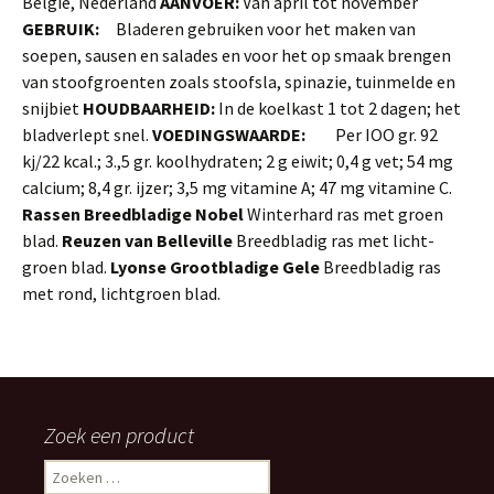
België, Nederland
AANVOER:
Van april tot november
GEBRUIK:
Bladeren gebrui­ken voor het maken van
soepen, sausen en salades en voor het op smaak brengen
van stoofgroenten zoals stoofsla, spinazie, tuinmelde en
snijbiet
HOUDBAARHEID:
In de koelkast 1 tot 2 dagen; het
bladverlept snel.
VOEDINGSWAARDE:
Per IOO gr. 92
kj/22 kcal.; 3.,5 gr. koolhydraten; 2 g eiwit; 0,4 g vet; 54 mg
calcium; 8,4 gr. ijzer; 3,5 mg vita­mine A; 47 mg vitamine C.
Rassen
Breedbladige Nobel
Winterhard ras met groen
blad.
Reuzen van Belleville
Breedbladig ras met licht­
groen blad.
Lyonse
Grootbladige Gele
Breedbladig ras
met rond, lichtgroen blad.
Zoek een product
Zoeken
naar: