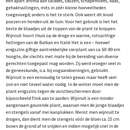
een apart aroma aan salades, sauzen, schapenvlees, kaas,
gehaktvul­lingen, mits in zéér kleine hoeveelheden
toegevoegd; anders is het te sterk. Ook weert dit kruid
poezen en honden uit de tuin. Voor het gebruik is het het
beste de blaadjes uit de toppen van de plant te knip­pen.
Wijnruit hoort thuis op de droge en warme, rotsachtige
hellingen van de Balkan en Italië Het is een – hoewel
enigszins giftige ­aantrekkelijke sierplant van ca. 60-80 em
hoogte, die slechts met mate bij de bereiding van diverse
gerechten toege­past mag worden. Zij werd vroeger veel in
de geneeskunde, o.a. bij oogaandoe­ningen, gebruikt.
Wijnruit is een eenvoudig te telen gewas maar heeft veel
zon en niet teveel water nodig. In de winter moet men de
plant enigszins tegen de vorstbeschermen door
bijvoorbeeld flink aan te aarden. Wijnruit is een minder
aangenaam geu­rende plant, waarvan men de jonge blaad­jes
en stengels vanaf mei kanplukken. Wenst men wijnruit te
drogen, dan dient men de stengels vóór de bloei ca. 15 cm
boven de grond af te snijden en indien mogelijk snel in de