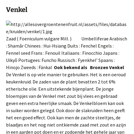
Venkel
Zaad ( Foeniculum vulgare Mill. ) Umbelliferae Arabisch
: Shamâr Chinees : Hui-Hsiang Duits : Fenchel Engels :
Fennel seed Frans : Fenouil Italiaans : Finocchio Japans :
Uikyô Portugees: Funcho Russisch : Fyenkhel’ Spaans :
Hinojo Zweeds : Fänkal
Ook bekend als Bronzen Venkel
De Venkel is op vele manier te gebruiken. Het is een oeroud
keukenkruid. De zaden van de plant bevatten 2 tot 6%
etherische olie. Een uitstekende bijen­plant. De jonge
bloempjes van de Venkel met zout bij vlees en gebraad
geven een extra heerlijke smaak. De Venkelbloem kan ook
in suiker worden gelegd. Ook door de slakruiden heen geeft
het een goed effect. Ook kan men de zachte steeltjes, de
blaadjes en het nog niet ontkiemde zaad met zout en azijn
in een aarden pot doen en er zodoende het gehele jaar van