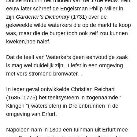
Duitse Erfurt in het midden van de 17de eeuw. Een
eeuw later schreef de Engelsman Philip Miller in
zijn
Gardener’s Dictionary
(1731) over de
gekweekte wilde waterkers die op de markt te koop
was, maar die de burger toch ook zelf zou kunnen
kweken,hoe naief.
Dat de teelt van Waterkers geen eenvoudige zaak
is mag wel duidelijk zijn . Liefst in een omgeving
met vers stromend bronwater. .
In ieder geval ontwikkelde Christian Reichart
(1685–1775) het teeltsysteem in zogenaamde
“
Klingen
“(
watersloten) in Dreienbrunnen in de
omgeving van Erfurt.
Napoleon nam in 1809 een tuinman uit Erfurt mee