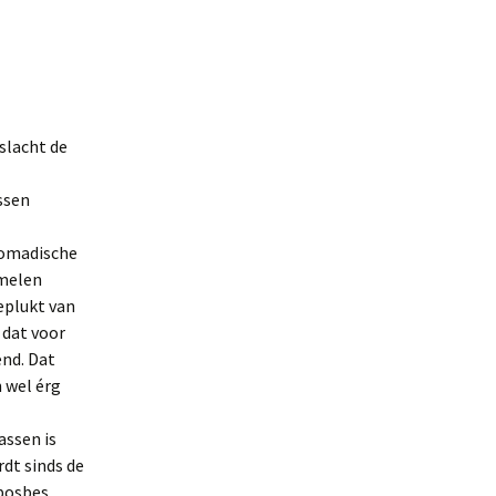
slacht de
essen
nomadische
amelen
eplukt van
 dat voor
end. Dat
 wel érg
assen is
dt sinds de
bosbes,