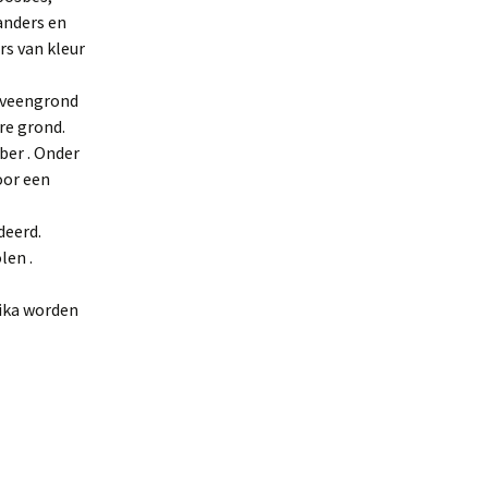
anders en
rs van kleur
f veengrond
re grond.
ber . Onder
oor een
deerd.
len .
rika worden