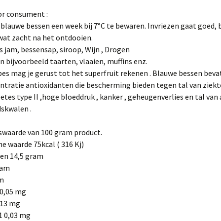
or consument :
e blauwe bessen een week bij 7°C te bewaren. Invriezen gaat goed,
wat zacht na het ontdooien.
 jam, bessensap, siroop, Wijn , Drogen
in bijvoorbeeld taarten, vlaaien, muffins enz.
es mag je gerust tot het superfruit rekenen . Blauwe bessen beva
ntratie antioxidanten die bescherming bieden tegen tal van ziek
betes type II ,hoge bloeddruk , kanker , geheugenverlies en tal van
skwalen .
swaarde van 100 gram product.
e waarde 75kcal ( 316 Kj)
en 14,5 gram
ram
am
 0,05 mg
 13 mg
1 0,03 mg