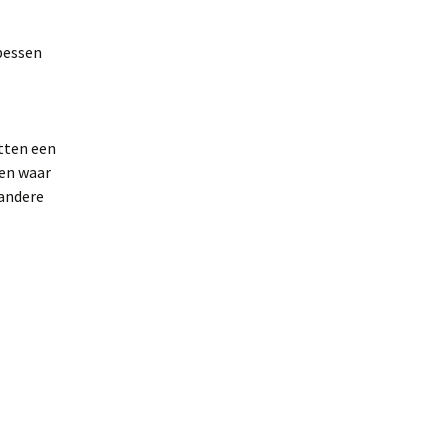
 bessen
tten een
ten waar
 andere