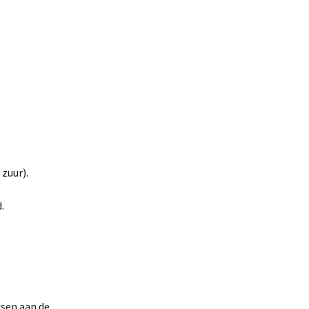
 zuur).
.
isen aan de