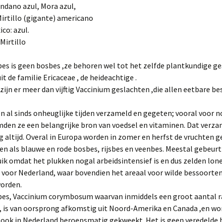
ssen met een ‘P’
oenten – met een ‘S’
– ‘T’
Groenten – Sla/-soorten
ndano azul, Mora azul,
oten – met een ‘O’ en
trusfruit – met een ‘U’
’
 Mirtillo (gigante) americano
ssen met een ‘Q’ en
‘W’
oenten – met een ‘T’
Mandarijnen met een ‘U’
co: azul.
’
– ‘W’
oten – met een ‘Q’ of
Mirtillo
trusfruit – Sinaasappel
’
oenten – met een
ssen met een ‘S’
’-‘Z’
Mandarijnen met een ‘X’ –
‘Z’
es is geen bosbes ,ze behoren wel tot het zelfde plantkundige ge
oten – met een ‘S’ en
ssen met een ‘T’ en
’
it de familie Ericaceae , de heideachtige .
’
zijn er meer dan vijftig Vaccinium geslachten ,die allen eetbare b
oten – met een ‘V’ – ‘Z’
ssen met een ‘V’ en
’
n al sinds onheuglijke tijden verzameld en gegeten; vooral voor 
mden ze een belangrijke bron van voedsel en vitaminen. Dat verz
 altijd. Overal in Europa worden in zomer en herfst de vruchten g
en als blauwe en rode bosbes, rijsbes en veenbes. Meestal gebeurt
ik omdat het plukken nogal arbeidsintensief is en dus zelden lon
 voor Nederland, waar bovendien het areaal voor wilde bessoorten
worden.
bes, Vaccinium corymbosum waarvan inmiddels een groot aantal r
 is van oorsprong afkomstig uit Noord-Amerika en Canada ,en wor
ig ook in Nederland beroepsmatig gekweekt. Het is geen veredelde 