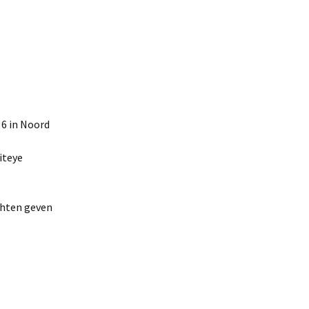
 6 in Noord
iteye
uchten geven