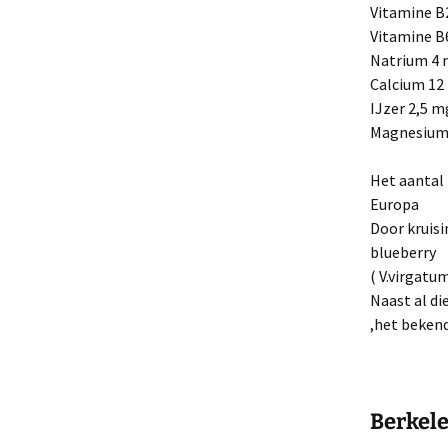
Vitamine B
Vitamine B
Natrium 4
Calcium 12
IJzer 2,5 m
Magnesium
Het aantal 
Europa
Door kruisi
blueberry
( V.virgatu
Naast al di
,het bekend
Berkel