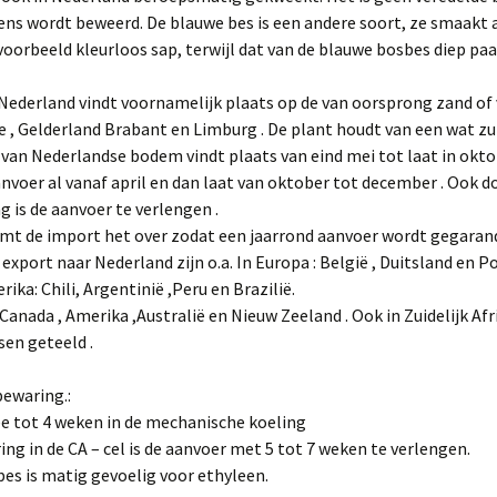
ens wordt beweerd. De blauwe bes is een andere soort, ze smaakt 
jvoorbeeld kleurloos sap, terwijl dat van de blauwe bosbes diep paa
 Nederland vindt voornamelijk plaats op de van oorsprong zand o
 , Gelderland Brabant en Limburg . De plant houdt van een wat zu
van Nederlandse bodem vindt plaats van eind mei tot laat in okto
aanvoer al vanaf april en dan laat van oktober tot december . Ook d
ag is de aanvoer te verlengen .
mt de import het over zodat een jaarrond aanvoer wordt gegaran
export naar Nederland zijn o.a. In Europa : België , Duitsland en Po
ika: Chili, Argentinië ,Peru en Brazilië.
Canada , Amerika ,Australië en Nieuw Zeeland . Ook in Zuidelijk Af
en geteeld .
bewaring.:
wee tot 4 weken in de mechanische koeling
ng in de CA – cel is de aanvoer met 5 tot 7 weken te verlengen.
es is matig gevoelig voor ethyleen.