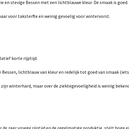
e en stevige Bessen met een lichtblauwe kleur. De smaak is goed.
aar voor taksterfte en weinig gevoelig voor wintervorst.
atief korte rijptijd.
 Bessen, lichtblauw van kleur en redelijk tot goed van smaak (iets
 zijn winterhard, maar over de ziektegevoeligheid is weinig bekend
r de zeer vroege rijptijd en de regelmatige produktie, stelt hoge e