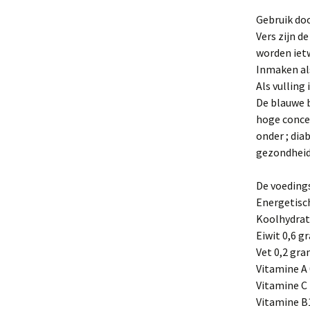
Gebruik do
Vers zijn d
worden iet
Inmaken als
Als vulling 
De blauwe b
hoge conce
onder ; dia
gezondheid
De voeding
Energetisch
Koolhydrat
Eiwit 0,6 g
Vet 0,2 gr
Vitamine A
Vitamine C
Vitamine B