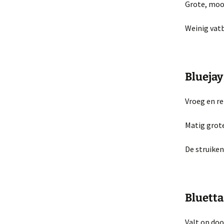
Grote, mooi
Weinig vatb
Bluejay
Vroeg en rel
Matig grote
De struiken
Bluetta
Valt op doo