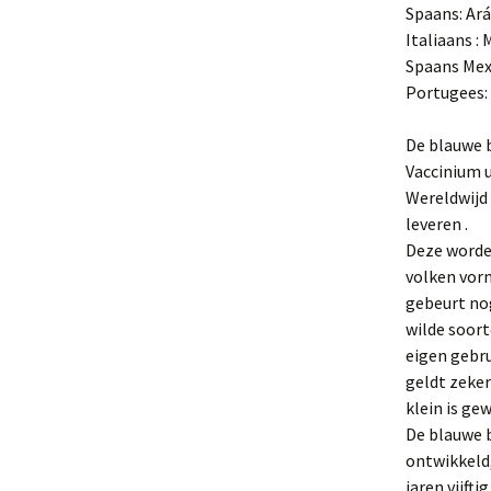
Ra
Gr
Spaans: Ará
Ex
Ci
‘P
Italiaans :
Ra
– 
Gr
Spaans Mexi
‘R
Ex
Portugees: 
Ci
‘R
Gr
Ra
‘U
De blauwe b
Ex
Ra
‘T
Vaccinium u
‘U
Wereldwijd 
Ex
leveren .
Ra
‘W
Deze worde
volken vor
gebeurt nog
wilde soort
eigen gebru
geldt zeker
klein is ge
De blauwe 
ontwikkeld,
jaren vijft