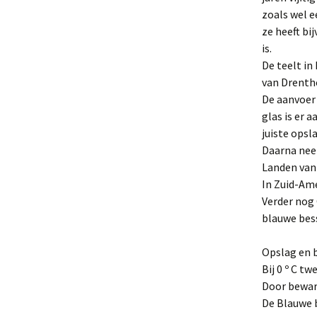
zoals wel e
ze heeft bi
is.
De teelt in
van Drenthe
De aanvoer 
glas is er 
juiste opsl
Daarna nee
Landen van 
In Zuid-Amer
Verder nog 
blauwe bess
Opslag en 
Bij 0 º C t
Door bewari
De Blauwe b