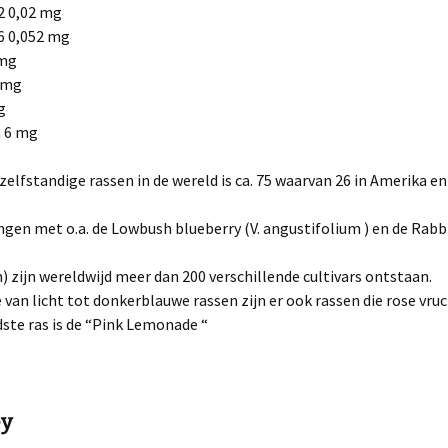
2 0,02 mg
6 0,052 mg
 mg
 mg
g
 6 mg
zelfstandige rassen in de wereld is ca. 75 waarvan 26 in Amerika en
ngen met o.a. de Lowbush blueberry (V. angustifolium ) en de Rabb
m) zijn wereldwijd meer dan 200 verschillende cultivars ontstaan.
e van licht tot donkerblauwe rassen zijn er ook rassen die rose vr
ste ras is de “Pink Lemonade “
ey