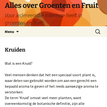
Ga
Alles over Groenten en Fruit
naar
Voor iedereen die interesse heeft in
de
inhoud
groenten en fruit!
Zoeken
Menu
naar:
Kruiden
Wat is een Kruid?
Veel mensen denken dat het een speciaal soort plant is,
waar delen van gebruikt worden om aan een gerecht een
bepaald aroma te geven of het reeds aanwezige aroma te
versterken.
De term ‘Kruid’ omvat veel meer planten, want
overeenkomstig de botanische definitie, zijn alle