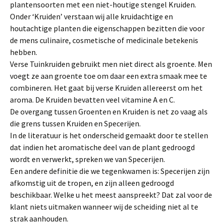
plantensoorten met een niet-houtige stengel Kruiden.
Onder ‘Kruiden’ verstaan wij alle kruidachtige en
houtachtige planten die ei­genschappen bezitten die voor
de mens culinaire, cosmetische of medicinale betekenis
hebben.
Verse Tuinkruiden gebruikt men niet direct als groente. Men
voegt ze aan groen­te toe om daar een extra smaak mee te
combineren. Het gaat bij verse Kruiden allereerst om het
aroma. De Kruiden bevatten veel vitamine A en C.
De overgang tussen Groenten en Kruiden is net zo vaag als
die grens tussen Kruiden en Specerijen.
In de literatuur is het onderscheid gemaakt door te stellen
dat indien het aroma­tische deel van de plant gedroogd
wordt en verwerkt, spreken we van Spece­rijen.
Een andere definitie die we tegenkwamen is: Specerijen zijn
afkomstig uit de tropen, en zijn alleen gedroogd
beschikbaar. Welke u het meest aanspreekt? Dat zal voor de
klant niets uitmaken wanneer wij de scheiding niet al te
strak aan­houden.