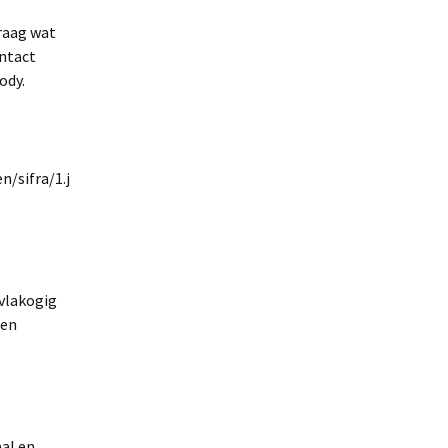
graag wat
ontact
ody.
 vlakogig
 en
aal en