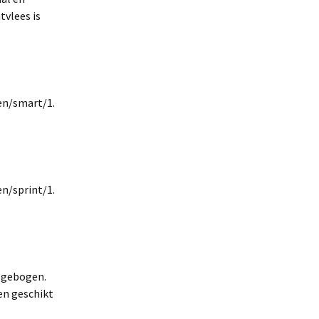
tvlees is
g gebogen.
 en geschikt