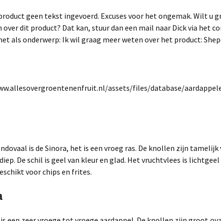
it product geen tekst ingevoerd. Excuses voor het ongemak. Wilt u 
over dit product? Dat kan, stuur dan een mail naar Dick via het c
et als onderwerp: Ik wil graag meer weten over het product: Shep
ndovaal is de Sinora, het is een vroeg ras. De knollen zijn tamelijk
iep. De schil is geel van kleur en glad. Het vruchtvlees is lichtgeel
eschikt voor chips en frites.
a
is een zeer vroege tot vroege aardappel. De knollen zijn groot,ov