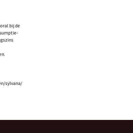
­al bij de
nsumptie-
igszins
en.