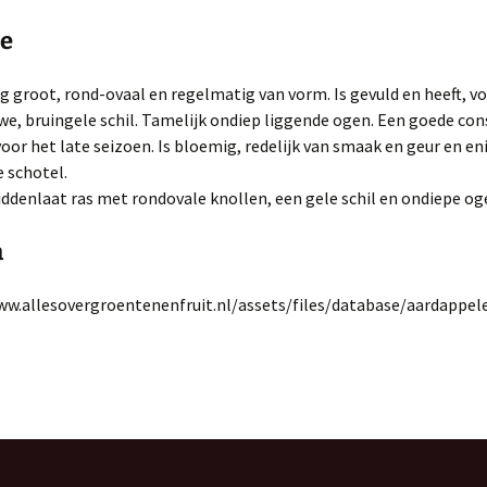
se
 groot, rond-ovaal en regelmatig van vorm. Is gevuld en heeft, voor
we, bruingele schil. Tamelijk ondiep liggende ogen. Een goe­de co
oor het late seizoen. Is bloemig, redelijk van smaak en geur en en
 schotel.
ddenlaat ras met rondovale knollen, een gele schil en ondiepe og
a