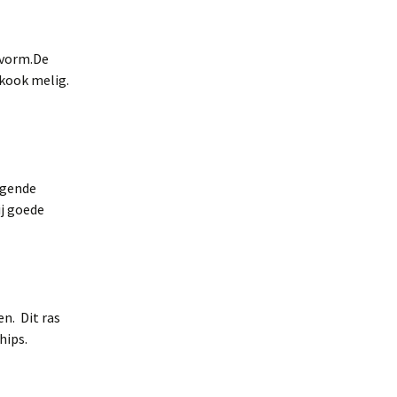
 vorm.De
 kook melig.
g­gende
ij goede
en. Dit ras
hips.