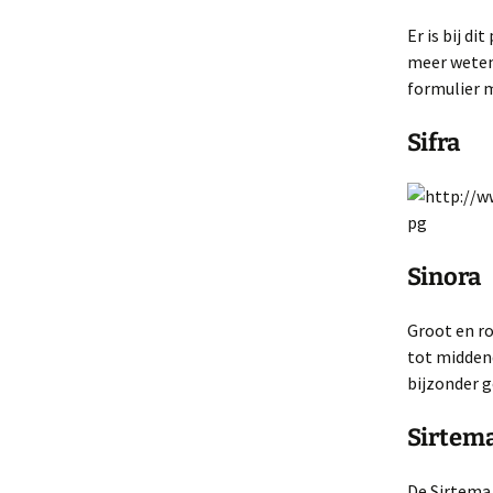
Er is bij d
meer weten 
formulier m
Sifra
Sinora
Groot en ro
tot middend
bijzonder g
Sirtem
De Sirtema 