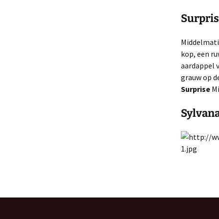
Surpri
Middelmatig
kop, een ru
aardappel v
grauw op de
Surprise
Mi
Sylvan