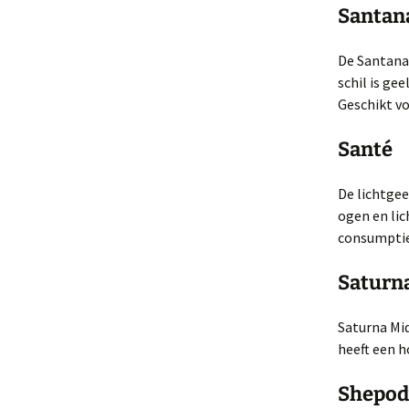
Ra
Gr
Santan
Ex
Ci
‘P
Ra
– 
Gr
‘R
De Santana
Ex
schil is ge
Ci
‘R
Gr
Ra
‘U
Geschikt vo
Ex
Ra
‘T
Santé
‘U
Ex
De lichtgee
Ra
‘W
ogen en lic
consumptie-
Saturn
Saturna Mid
heeft een h
Shepod