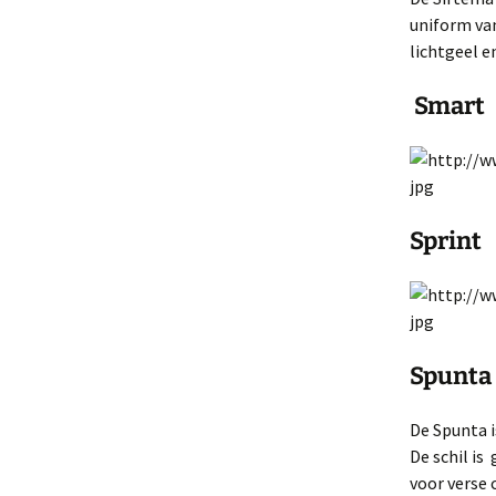
uniform van
lichtgeel e
Smart
Sprint
Spunta
De Spunta i
De schil is
voor verse 