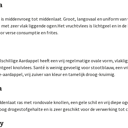
ssen met een ‘P’
oenten – met een ‘S’
– ‘T’
Groenten – Sla/-soorten
a
oten – met een ‘O’ en
trusfruit – met een ‘U’
’
ssen met een ‘Q’ en
‘W’
oenten – met een ‘T’
Mandarijnen met een ‘U’
’
– ‘W’
 is middenvroeg tot middenlaat. Groot, langovaal en uniform van
oten – met een ‘Q’ of
el met zeer vlak liggende ogen.Het vruchtvlees is lichtgeel en in de
trusfruit – Sinaasappel
’
oenten – met een
ssen met een ‘S’
’-‘Z’
Mandarijnen met een ‘X’ –
or verse consumptie en frites.
‘Z’
oten – met een ‘S’ en
ssen met een ‘T’ en
’
’
oten – met een ‘V’ – ‘Z’
lschillige Aardappel heeft een vrij regelmatige ovale vorm, vlakli
ssen met een ‘V’ en
’
htgeel knolvlees. Santé is weinig gevoelig voor stootblauw, een vr
aardappel, vrij zuiver van kleur en tamelijk droog-krui­mig.
a
denlaat ras met rondovale knollen, een gele schil en vrij diepe og
oog drogestof­gehalte en is zeer geschikt voor de verwerking tot c
y