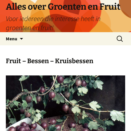
Ga
Alles over Groenten en Fruit
naar
Voor iedereen die interesse heeft in
de
inhoud
groenten en fruit!
Zoeken
Menu
naar:
Fruit – Bessen – Kruisbessen