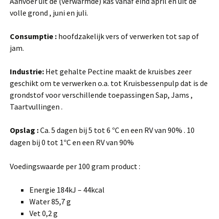
Aanvoer uit de (verwarmde) kas vanaf eind april en uit de
volle grond , juni en juli.
Consumptie :
hoofdzakelijk vers of verwerken tot sap of
jam.
Industrie:
Het gehalte Pectine maakt de kruisbes zeer
geschikt om te verwerken o.a. tot Kruisbessenpulp dat is de
grondstof voor verschillende toepassingen Sap, Jams ,
Taartvullingen .
Opslag :
Ca. 5 dagen bij 5 tot 6
C en een RV van 90% . 10
°
dagen bij 0 tot 1
C en een RV van 90%
°
Voedingswaarde per 100 gram product :
Energie 184kJ – 44kcal
Water 85,7 g
Vet 0,2 g