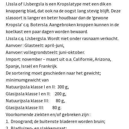
IJssla of IJsbergsla is een Kropslatype met een dik en
knapperig blad, dat ook na de oogst lang stevig blijft. Deze
slasoort is langer en beter houdbaar dan de ‘ge­wone
Kropsla’ c.q. Botersla. Aangebroken kroppen kunnen in de
koelkast een paar dagen worden bewaard.
IJssla c.q. IJsbergsla. Wordt niet onder rasnaam verkocht.
Aanvoer : Glasteelt: april-juni,
Aanvoer: vollegrondsteelt: juni-oktober.
Import: november – maart uit o.a. Californië, Arizona,
Spanje, Israël en Frankrijk.
De sortering moet geschieden naar het gewicht;
minimumgewicht van
Natuurijssla klasse I en II: 300 g,
Glasijssla klasse I en II: 200 g,
Natuurijssla klasse III: 80 g,
Glasijssla klasse III: 80 g.
Voorkomende ziekten en/of gebreken zijn :
1. Droogrand; de buitenste bladeren worden bruin;
2. Bladluizen- en slakkenvraat;