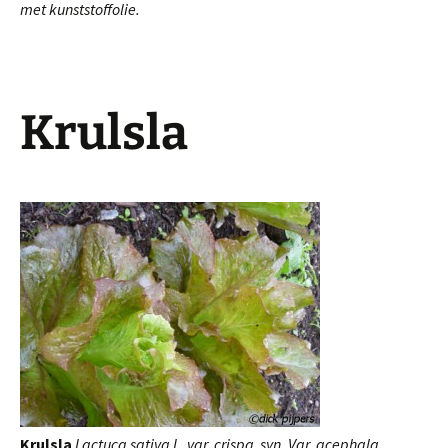
met kunststoffolie.
Krulsla
Krulsla
Lactuca sativa L. var. crispa syn. Var. acephala