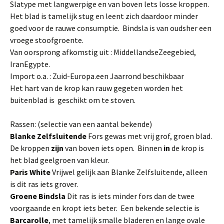
Slatype met langwerpige en van boven lets losse kroppen.
Het blad is tamelijk stug en leent zich daardoor minder
goed voor de rauwe consumptie. Bind­sla is van oudsher een
vroege stoofgroente.
Van oorsprong afkomstig uit : Middellandse­Zeegebied,
IranEgypte.
Import o.a. : Zuid-Europa.een Jaarrond beschikbaar
Het hart van de krop kan rauw gegeten worden het
buitenblad is geschikt om te stoven.
Rassen: (selectie van een aantal bekende)
Blanke Zelfsluitende
Fors gewas met vrij grof, groen blad.
De kroppen
zijn
van boven iets open. Binnen
in
de krop is
het blad geelgroen van kleur.
Paris White
Vrijwel gelijk aan Blanke Zelfsluitende, al­leen
is dit ras iets grover.
Groene Bindsla
Dit ras is iets minder fors dan de twee
voorgaande en kropt iets beter. Een bekende selectie is
Barcarolle
, met tamelijk smalle bladeren en lange ovale