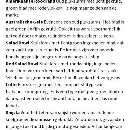
Amerikaanse Roodrand
Oud plukslaras met licht ge­kruld,
groen blad met rode vlekken. Is nog maar zelden aan de
markt.
Australische Gele
Eveneens een oud plukslaras. Het blad is
geelgroen en fijn gekruld. Ook dit ras wordt voorna­mellik
geteeld door amateur­tuinders en is dus zelden te koop.
Salad Bowl
Krulslaras met lichtgroen ingesneden blad, dat
zeer zacht van structuur is. De kropjes zijn zeer be­perkt
houdbaar; ze zijn enige uren na de oogst al slap.
Red Salad Bowl
Krulslaras met roodachtig, ingesneden
blad. Door vorm en kleur van het blad wordt dit ras vaak
‘eikebladsla’ genoemd. Beter houdbaar dan het vorige ras.
Lollo
Een sterk gekroesd en compact slatype van
Italiaanse oorsprong. Er is een type met geelgroen blad en
daarnaast een selectie die anthocyaan bevat en dus rood
kleurt.
Snijsla
Voor het telen van snijsla worden verschillende
snelgroeiende slarassen gebruikt. Ze worden dik gezaaid en
in jonge toestand bij de grond afgesneden. Af­hankelijk van