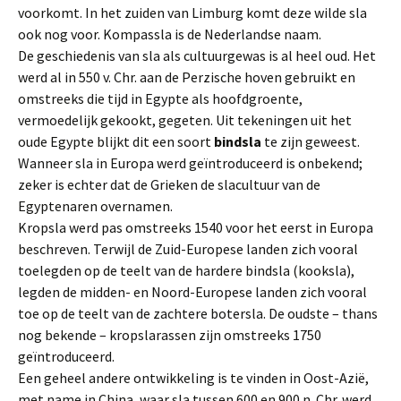
voorkomt. In het zuiden van Limburg komt deze wilde sla
ook nog voor. Kompassla is de Nederlandse naam.
De geschiedenis van sla als cultuurgewas is al heel oud. Het
werd al in 550 v. Chr. aan de Perzische hoven gebruikt en
omstreeks die tijd in Egypte als hoofdgroente,
vermoedelijk gekookt, gegeten. Uit tekeningen uit het
oude Egypte blijkt dit een soort
bindsla
te zijn geweest.
Wanneer sla in Europa werd geïntroduceerd is onbekend;
zeker is echter dat de Grieken de slacultuur van de
Egyptenaren overnamen.
Kropsla werd pas omstreeks 1540 voor het eerst in Europa
beschreven. Terwijl de Zuid-Europese landen zich vooral
toelegden op de teelt van de hardere bindsla (kooksla),
legden de midden- en Noord-Europese landen zich vooral
toe op de teelt van de zachtere botersla. De oudste – thans
nog bekende – kropslarassen zijn omstreeks 1750
geïntroduceerd.
Een geheel andere ontwikkeling is te vinden in Oost-Azië,
met name in China, waar sla tussen 600 en 900 n. Chr. werd