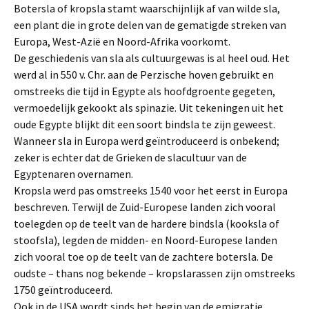
Botersla of kropsla stamt waarschijnlijk af van wilde sla,
een plant die in grote delen van de gematigde streken van
Europa, West-Azië en Noord-Afrika voorkomt.
De geschiedenis van sla als cultuurgewas is al heel oud. Het
werd al in 550 v. Chr. aan de Perzische hoven gebruikt en
omstreeks die tijd in Egypte als hoofdgroente gegeten,
vermoedelijk gekookt als spinazie. Uit tekeningen uit het
oude Egypte blijkt dit een soort bindsla te zijn geweest.
Wanneer sla in Europa werd geïntroduceerd is onbekend;
zeker is echter dat de Grieken de slacultuur van de
Egyptenaren overnamen.
Kropsla werd pas omstreeks 1540 voor het eerst in Europa
beschreven. Terwijl de Zuid-Europese landen zich vooral
toelegden op de teelt van de hardere bindsla (kooksla of
stoofsla), legden de midden- en Noord-Europese landen
zich vooral toe op de teelt van de zachtere botersla. De
oudste – thans nog bekende – kropslarassen zijn omstreeks
1750 geïntroduceerd.
Ook in de USA wordt sinds het begin van de emigratie