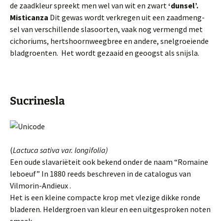
de zaadkleur spreekt men wel van wit en zwart
‘dunsel’.
Misticanza
Dit gewas wordt verkregen uit een zaadmeng­
sel van verschillende slasoor­ten, vaak nog vermengd met
cichoriums, hertshoorn­weegbree en andere, snelgroeiende
bladgroenten. Het wordt gezaaid en geoogst als snijsla.
Sucrinesla
(
Lactuca sativa var. longifolia)
Een oude slavariëteit ook bekend onder de naam “Romaine
leboeuf” In 1880 reeds beschreven in de catalogus van
Vilmorin-Andieux .
Het is een kleine compacte krop met vlezige dikke ronde
bladeren. Heldergroen van kleur en een uitgesproken noten
smaak.