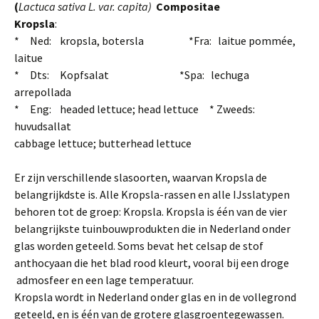
(
Lactuca sativa L. var. capita)
Compositae
Kropsla
:
*
Ned: kropsla, botersla *Fra: laitue pommée,
laitue
*
Dts: Kopfsalat *Spa: lechuga
arrepollada
*
Eng: headed lettuce; head lettuce * Zweeds:
huvudsallat
cabbage lettuce; butterhead lettuce
Er zijn verschillende slasoorten, waarvan Kropsla de
belangrijkdste is. Alle Kropsla-rassen en alle IJsslatypen
behoren tot de groep: Kropsla. Kropsla is één van de vier
belangrijkste tuinbouwprodukten die in Nederland onder
glas wor­den geteeld. Soms bevat het celsap de stof
anthocyaan die het blad rood kleurt, vooral bij een droge
admosfeer en een lage temperatuur.
Kropsla wordt in Nederland onder glas en in de vollegrond
geteeld, en is één van de grotere glasgroentegewassen.