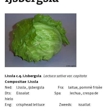
IJssla c.q. IJsbergsla
Lactuca sativa var. capitata
Compositae
IJssla
Ned: IJssla , ijsbergsla Fra: laitue, pommè frisèe
Dts: Eissalat Spa: lechua , crespa de
hielo
Eng:
crisphead lettuce Zweeds: issallat