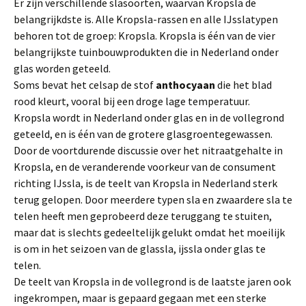
Er zijn verschillende slasoorten, waarvan Kropsla de
belangrijkdste is. Alle Kropsla-rassen en alle IJsslatypen
behoren tot de groep: Kropsla. Kropsla is één van de vier
belangrijkste tuinbouwprodukten die in Nederland onder
glas wor­den geteeld.
Soms bevat het celsap de stof
anthocyaan
die het blad
rood kleurt, vooral bij een droge lage temperatuur.
Kropsla wordt in Nederland onder glas en in de vollegrond
geteeld, en is één van de grotere glasgroentegewassen.
Door de voortdurende discussie over het nitraatgehalte in
Kropsla, en de veran­derende voorkeur van de consument
richting IJssla, is de teelt van Kropsla in Nederland sterk
terug gelopen. Door meerdere typen sla en zwaardere sla te
telen heeft men geprobeerd deze teruggang te stuiten,
maar dat is slechts gedeel­telijk gelukt omdat het moeilijk
is om in het seizoen van de glassla, ijssla onder glas te
telen.
De teelt van Kropsla in de vollegrond is de laatste jaren ook
ingekrompen, maar is gepaard gegaan met een sterke