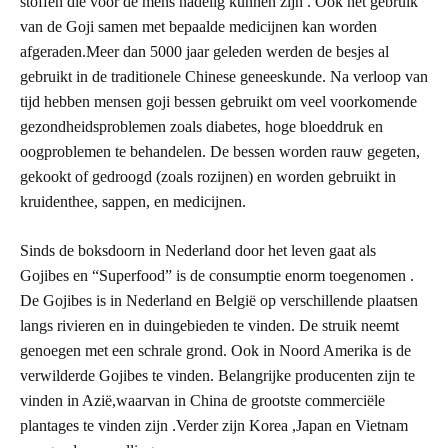
stoffen die voor de mens nadelig kunnen zijn . Ook het gebruik
van de Goji samen met bepaalde medicijnen kan worden
afgeraden.Meer dan 5000 jaar geleden werden de besjes al
gebruikt in de traditionele Chinese geneeskunde. Na verloop van
tijd hebben mensen goji bessen gebruikt om veel voorkomende
gezondheidsproblemen zoals diabetes, hoge bloeddruk en
oogproblemen te behandelen. De bessen worden rauw gegeten,
gekookt of gedroogd (zoals rozijnen) en worden gebruikt in
kruidenthee, sappen, en medicijnen.
Sinds de boksdoorn in Nederland door het leven gaat als
Gojibes en “Superfood” is de consumptie enorm toegenomen .
De Gojibes is in Nederland en België op verschillende plaatsen
langs rivieren en in duingebieden te vinden. De struik neemt
genoegen met een schrale grond. Ook in Noord Amerika is de
verwilderde Gojibes te vinden. Belangrijke producenten zijn te
vinden in Azië,waarvan in China de grootste commerciële
plantages te vinden zijn .Verder zijn Korea ,Japan en Vietnam