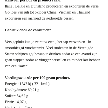
Aanvoer periode en product regio.
Italië , België en Duitsland produceren en exporteren de verse
Gojibes
van juli tot oktober
China, Vietnam en Thailand
exporteren een jaarrond de gedroogde bessen.
Gebruik door de consument.
Vers geplukt kun je ze rauw eten , het sap verwerken . In
smoothies,of vruchtenmix. Veel studenten in de Verenigde
Staten schijnen gojibessap te drinken nadat ze een avond zijn
gaan stappen zodat ze vlugger herstellen en minder last hebben
van een “kater”.
Voedingswaarde per 100 gram product.
Energie : 1343 kj ( 321 kcal.)
Koolhydraten: 69,21 g.
Suiker: 54,62 g.
Eiwit: 14,07 g.
Vit.A : 1,1 – 7 mg.