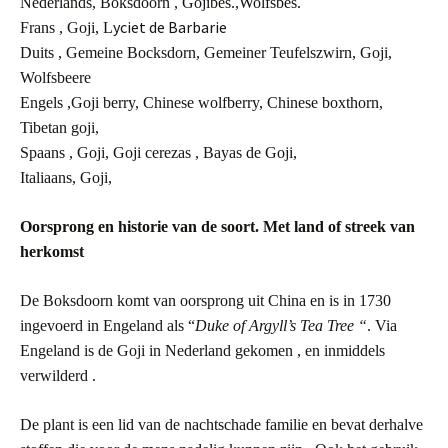
Nederlands, Boksdoorn , Gojibes.,Wolfsbes.
yciet de Barbarie
Frans , Goji, L
Duits , Gemeine Bocksdorn, Gemeiner Teufelszwirn, Goji,
Wolfsbeere
Engels ,Goji berry, Chinese wolfberry, Chinese boxthorn,
Tibetan goji,
Spaans , Goji, Goji cerezas , Bayas de Goji,
Italiaans, Goji,
Oorsprong en historie van de soort. Met land of streek van
herkomst
De Boksdoorn komt van oorsprong uit China en is in 1730
ingevoerd in Engeland als “
Duke of Argyll’s Tea Tree “
. Via
Engeland is de Goji in Nederland gekomen , en inmiddels
verwilderd .
De plant is een lid van de nachtschade familie en bevat derhalve