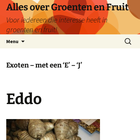
Ga
Alles over Groenten en Fruit
naar
Voor iedereen die interesse heeft in
de
inhoud
groenten en fruit!
Zoeken
Menu
naar:
Exoten – met een ‘E’ – ‘J’
Eddo