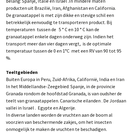
belang: Spanje, Italië en Israël .In mindere maten
producten uit Brazilië, Iran, Afghanistan en California.
De granaatappel is met zijn dikke en stevige schil een
betrekkelijk eenvoudig te transporteren product. Bij
temperaturen tussen de 5 ° C en 10 ° C kan de
granaatappel enkele dagen onderweg zijn. Indien het
transport meer dan vier dagen vergt, is de optimale
temperatuur tussen de 0 en 1°C met een RV van 90 tot 95
%.
Teeltgebieden
Buiten Europa in Peru, Zuid-Afrika, Californië, India en Iran
In het Middellandse-Zeegebied: Spanje, in de provincie
Granada rondom de hoofdstad Granada, is van oudsher de
teelt van granaatappelen. Canarische eilanden . De Jordaan
vallei in Israël . Egypte en Algerije.
In diverse landen worden de vruchten aan de boom al
voorzien van beschermende zakjes, om het insecten
onmogelijk te maken de vruchten te beschadigen.