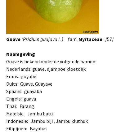
Guave
(Psidium guajava L.)
fam.
Myrtaceae
/57/
Naamgeving
Guave is bekend onder de volgende namen:
Nederlands: guave, djamboe kloetoek.
Frans: goyabe.
Duits: Guave, Guayave
Spaans: guayaba
Engels: guava
Thai: Farang
Maleisie: Jambu batu
Indonesie: Jambu biji , Jambu kluthuk
Filipijnen: Bayabas