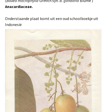
(
Bouea macrophylla
Griffith syn.
B. gandaria
Blume )
Anacardiaceae.
Onderstaande plaat komt uit een oud schoolboekje uit
Indonesië