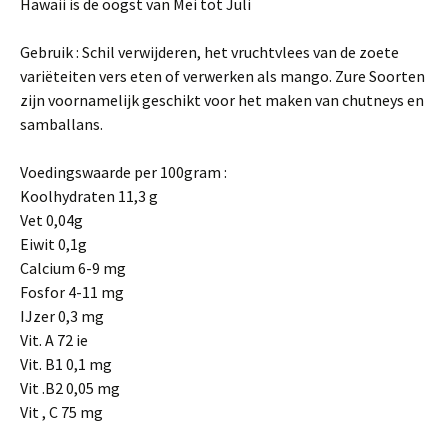
Hawaii is de oogst van Mei tot Juli
Gebruik : Schil verwijderen, het vruchtvlees van de zoete
variëteiten vers eten of
verwerken als mango. Zure Soorten
zijn voornamelijk geschikt voor het maken van chutneys en
samballans.
Voedingswaarde per 100gram :
Koolhydraten 11,3 g
Vet 0,04g
Eiwit 0,1g
Calcium 6-9 mg
Fosfor 4-11 mg
IJzer 0,3 mg
Vit. A 72 ie
Vit. B1 0,1 mg
Vit .B2 0,05 mg
Vit , C 75 mg