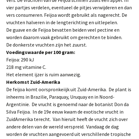
Vers: De vruchten van de Feijoa schillen zoals een appel. In
vier partjes verdelen, eventueel de pitjes verwijderen en dan
vers consumeren. Feijoa wordt gebruikt als nagerecht. De
vruchten halveren in de lengterichting en uitlepelen.
De guave en de Feijoa bevatten beiden veel pectine en
worden daarom vaak gebruikt om gerechten te binden.
De donkerste vruchten zijn het zuurst.
Voedingswaarde per 100 gram:
Feijoa: 290 kJ
218 mg vitamine C.
Het element ijzer is ruim aanwezig.
Herkomst Zuid-Amerika
De feijoa komt oorspronkeiijk uit Zuid-Amerika. De plant is
inheems in Brazilie, Paraquay, Uruquay en in Noord-
Argentinie. De vrucht is genoemd naar de botanist Don da
Silva Feijoa. In de 19e eeuw kwam de exotische vrucht in
ZuidAmerika terecht. Van hieruit heeft de vrucht zich over
andere delen van de wereld verspreid. Vandaag de dag
worden de vruchten aangevoerd uit verschillende tropische