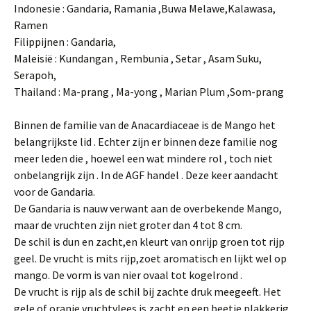
Indonesie : Gandaria, Ramania ,Buwa Melawe,Kalawasa,
Ramen
Filippijnen : Gandaria,
Maleisië : Kundangan , Rembunia , Setar , Asam Suku,
Serapoh,
Thailand : Ma-prang , Ma-yong , Marian Plum ,Som-prang
Binnen de familie van de Anacardiaceae is de Mango het
belangrijkste lid . Echter zijn er binnen deze familie nog
meer leden die , hoewel een wat mindere rol , toch niet
onbelangrijk zijn . In de AGF handel . Deze keer aandacht
voor de Gandaria.
De Gandaria is nauw verwant aan de overbekende Mango,
maar de vruchten zijn niet groter dan 4 tot 8 cm.
De schil is dun en zacht,en kleurt van onrijp groen tot rijp
geel. De vrucht is mits rijp,zoet aromatisch en lijkt wel op
mango. De vorm is van nier ovaal tot kogelrond .
De vrucht is rijp als de schil bij zachte druk meegeeft. Het
gele of oranje vruchtvlees is zacht en een beetje plakkerig