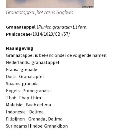
Granaatappel ,het ras is Baghwa
Granaatappel
(
Punica granatum L
.) fam.
Punicaceae
/1014/1023/CBI/57/
Naamgeving
Granaatappel is bekend onder de volgende namen:
Nederlands: granaatappel
Frans: grenade
Duits: Granatapfel
Spaans granada
Engels: Pomegranate
Thai: Thap-thim
Maleisie: Buah delima
Indonesie: Delima
Filipijnen: Granada , Delima
Surinaams Hindoe: Granakibon